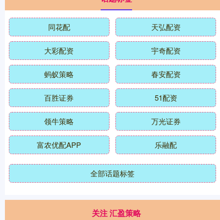
同花配
天弘配资
大彩配资
宇奇配资
蚂蚁策略
春安配资
百胜证券
51配资
领牛策略
万光证券
富农优配APP
乐融配
全部话题标签
关注 汇盈策略