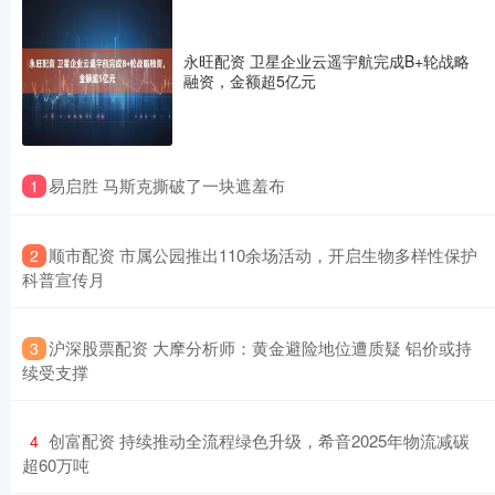
永旺配资 卫星企业云遥宇航完成B+轮战略
融资，金额超5亿元
​易启胜 马斯克撕破了一块遮羞布
1
​顺市配资 市属公园推出110余场活动，开启生物多样性保护
2
科普宣传月
​沪深股票配资 大摩分析师：黄金避险地位遭质疑 铝价或持
3
续受支撑
​创富配资 持续推动全流程绿色升级，希音2025年物流减碳
4
超60万吨