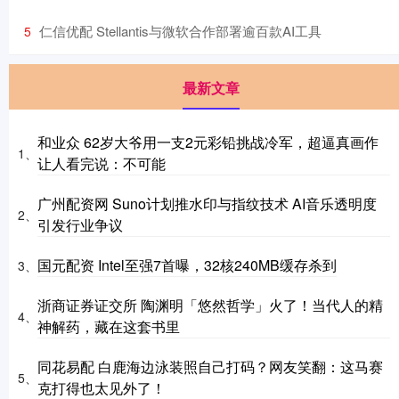
​仁信优配 Stellantis与微软合作部署逾百款AI工具
5
最新文章
和业众 62岁大爷用一支2元彩铅挑战冷军，超逼真画作
1、
让人看完说：不可能
广州配资网 Suno计划推水印与指纹技术 AI音乐透明度
2、
引发行业争议
国元配资 Intel至强7首曝，32核240MB缓存杀到
3、
浙商证券证交所 陶渊明「悠然哲学」火了！当代人的精
4、
神解药，藏在这套书里
同花易配 白鹿海边泳装照自己打码？网友笑翻：这马赛
5、
克打得也太见外了！