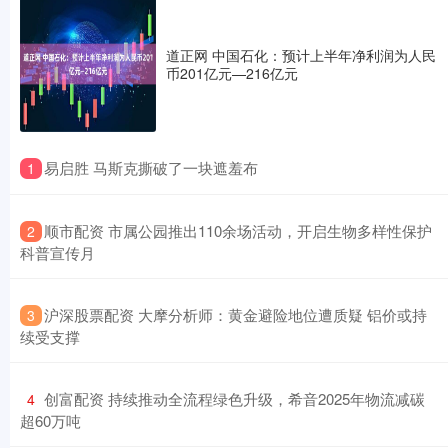
道正网 中国石化：预计上半年净利润为人民
币201亿元—216亿元
​易启胜 马斯克撕破了一块遮羞布
1
​顺市配资 市属公园推出110余场活动，开启生物多样性保护
2
科普宣传月
​沪深股票配资 大摩分析师：黄金避险地位遭质疑 铝价或持
3
续受支撑
​创富配资 持续推动全流程绿色升级，希音2025年物流减碳
4
超60万吨