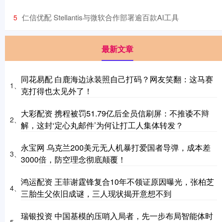
​仁信优配 Stellantis与微软合作部署逾百款AI工具
5
最新文章
同花易配 白鹿海边泳装照自己打码？网友笑翻：这马赛
1、
克打得也太见外了！
大彩配资 携程被罚51.79亿后全员信刷屏：不推诿不辩
2、
解，这封‘定心丸邮件’为何让打工人集体转发？
永宝网 乌克兰200美元无人机暴打爱国者导弹，成本差
3、
3000倍，防空理念彻底颠覆！
鸿运配资 王菲谢霆锋复合10年不领证原因曝光，张柏芝
4、
三胎生父依旧成谜，三人现状揭开意想不到
瑞银投资 中国基模的压哨入局者，先一步布局智能体时