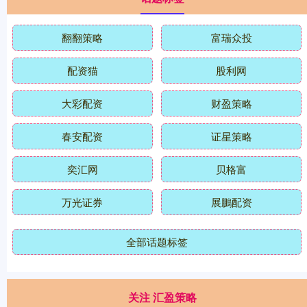
翻翻策略
富瑞众投
配资猫
股利网
大彩配资
财盈策略
春安配资
证星策略
奕汇网
贝格富
万光证券
展鵬配资
全部话题标签
关注 汇盈策略