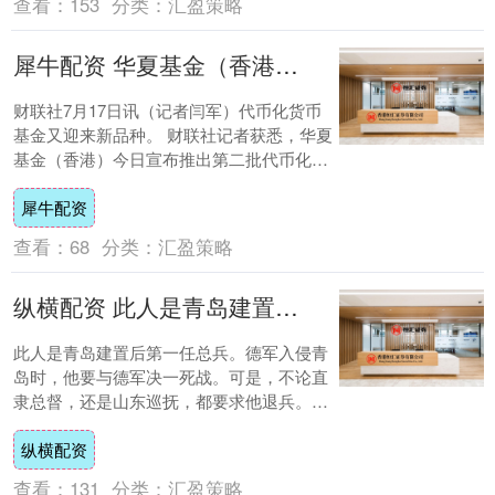
查看：
153
分类：
汇盈策略
犀牛配资 华夏基金（香港）再推代币化货币基金新品类，香港市场已配齐港币、人民币、美元币种
财联社7月17日讯（记者闫军）代币化货币
基金又迎来新品种。 财联社记者获悉，华夏
基金（香港）今日宣布推出第二批代币化基
金，华夏美元数字货币基金及华夏人民币数
犀牛配资
字货....
查看：
68
分类：
汇盈策略
纵横配资 此人是青岛建置后第一任总兵。德军入侵青岛时，他要与德军决一死战。可是
此人是青岛建置后第一任总兵。德军入侵青
岛时，他要与德军决一死战。可是，不论直
隶总督，还是山东巡抚，都要求他退兵。德
军变本加厉，要挟他前往德军军营谈判，并
纵横配资
将其扣押....
查看：
131
分类：
汇盈策略