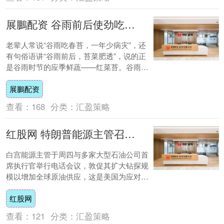
展鵬配资 谷雨前后使劲吃，1清肝，2润肠，3增免疫，这菜正当季别错过
老辈人常说“谷雨吃春苔，一年少病灾”，还
有句俗语讲“谷雨前后，苔菜肥透”，说的正
是谷雨时节的应季鲜蔬——红菜苔。谷雨作
为春天最后一个节气，雨水增多、春燥未
展鵬配资
消，肝....
查看：
168
分类：
汇盈策略
红股网 特朗普能源主管召集石油巨头CEO会议，施压增产平抑油价
白宫能源主管于周四与多家大型石油公司首
席执行官举行电话会议，敦促其扩大钻探规
模以增加全球原油供应，这是美国为应对伊
朗战争引发的油价飙升及供应中断所采取的
红股网
最新举措....
查看：
121
分类：
汇盈策略