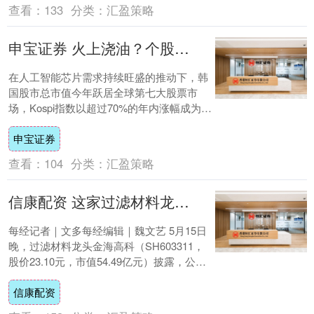
查看：
133
分类：
汇盈策略
申宝证券 火上浇油？个股期权、杠杆ETF陆续上市，全球最强股指能否挑战10000点
在人工智能芯片需求持续旺盛的推动下，韩
国股市总市值今年跃居全球第七大股票市
场，Kospi指数以超过70%的年内涨幅成为主
要市场中表现最佳的股指。在假日休市结束
申宝证券
后....
查看：
104
分类：
汇盈策略
信康配资 这家过滤材料龙头拟易主！金丹良等将以超14亿元收购控股权，承诺3年内不将游戏资产注入
每经记者｜文多每经编辑｜魏文艺 5月15日
晚，过滤材料龙头金海高科（SH603311，
股价23.10元，市值54.49亿元）披露，公司
控股股东汇投控股及其一致行....
信康配资