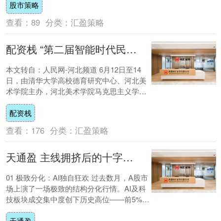
股市策略
批区....
查看：
89
分类：
汇盈策略
配资栈 “第二届智能时代民办高校思想政治教育创新发展论坛”在河北美术学院召开
本文转自：人民网-河北频道 6月12日至14
日，由清华大学高校德育研究中心、河北美
术学院主办，河北美术学院马克思主义学院
承办的“第二届智能时代民办高校思想政治
配资栈
教....
查看：
176
分类：
汇盈策略
天通盈 主线拥挤后的十字路口：AI抱团松动与全市场再平衡？
01 极致分化：AI独自狂欢 过去数月，A股市
场上演了一场极致的结构分化行情。AI及科
技板块成交集中度创下历史高位——前5%个
股成交额占比一度突破49%，逼近5....
天通盈