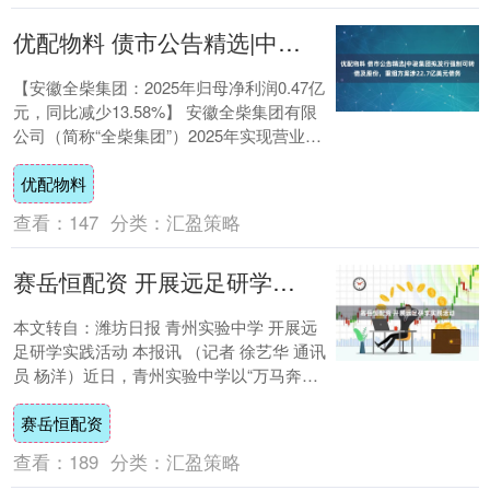
优配物料 债市公告精选|中骏集团拟发行强制可转债及股份，重组方案涉22.7亿美元债务
【安徽全柴集团：2025年归母净利润0.47亿
元，同比减少13.58%】 安徽全柴集团有限
公司（简称“全柴集团”）2025年实现营业收
入 43.99亿元，同比增....
优配物料
查看：
147
分类：
汇盈策略
赛岳恒配资 开展远足研学实践活动
本文转自：潍坊日报 青州实验中学 开展远
足研学实践活动 本报讯 （记者 徐艺华 通讯
员 杨洋）近日，青州实验中学以“万马奔腾
春作伴，一腔热血共登攀”为主题，开展....
赛岳恒配资
查看：
189
分类：
汇盈策略