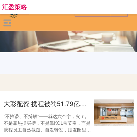
汇盈策略
大彩配资 携程被罚51.79亿后全员信刷屏：不推诿不辩解，这封‘定心丸邮件’为何让打工人集体转发？
“不推诿、不辩解”——就这六个字，火了。
不是靠热搜买榜，不是靠KOL带节奏，而是
携程员工自己截图、自发转发，朋友圈里一
传十、十传百。有人调侃：“这是我见过最不