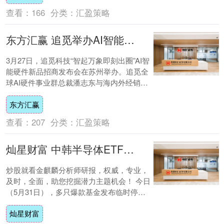
查看：
166
分类：
汇盈策略
东方汇赢 追觅举办AI智能硬件新品招商发布会 与经销商共探智能穿戴新蓝海
3月27日，追觅科技“智起万象即刻出圈”AI智
能硬件新品招商发布会在苏州举办。追觅全
球AI硬件事业群总裁潘志东与海内外经销商
共探AI智能穿戴市场新蓝海。在发布会....
东方汇赢
查看：
207
分类：
汇盈策略
灿星财富 中韩半导体ETF等多只爆款基金，将停牌1小时！近50%美股QDII停购或限购
炒股就看金麒麟分析师研报，权威，专业，
及时，全面，助您挖掘潜力主题机会！ 今日
（5月31日），多只爆款基金发布临时停牌
公告，并提示溢价风险！ 景顺长城基金管理
灿星财富
有....