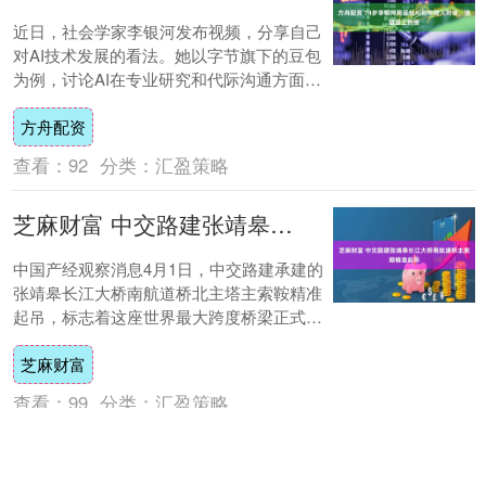
近日，社会学家李银河发布视频，分享自己
对AI技术发展的看法。她以字节旗下的豆包
为例，讨论AI在专业研究和代际沟通方面的
价值。 她表示，自己用豆包主要做两件事：
方舟配资
一....
查看：
92
分类：
汇盈策略
芝麻财富 中交路建张靖皋长江大桥南航道桥主索鞍精准起吊
中国产经观察消息4月1日，中交路建承建的
张靖皋长江大桥南航道桥北主塔主索鞍精准
起吊，标志着这座世界最大跨度桥梁正式进
入上部结构施工阶段，为工程后续推进奠定
芝麻财富
关键基....
查看：
99
分类：
汇盈策略
宝盈国际 京东企业内部已有5万个智能体