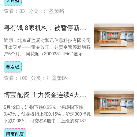
查看：
83
分类：
汇盈策略
粤有钱 8家机构，被暂停新增客户！
近期，北京证监局对和讯信息科技有限公司
开出罚单——责令改正，并责令暂停新增客
户6个月。 同花顺（300033）iFinD显示，今
年以来截至5月末，已有15家投顾....
粤友钱
查看：
100
分类：
汇盈策略
博宝配资 主力资金连续4天净流出
5月12日，沪指下跌0.25%，深成指下跌
0.47%，创业板指上涨0.15%，沪深300指数
下跌0.08%。可交易A股中，上涨的有1379
只，占比25.12%，....
博宝配资