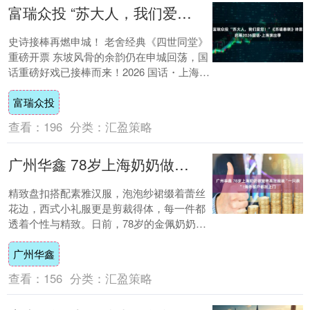
富瑞众投 “苏大人，我们爱您！”《苏堤春晓》诗意启幕2026国话·上海演出季
史诗接棒再燃申城！ 老舍经典《四世同堂》
重磅开票 东坡风骨的余韵仍在申城回荡，国
话重磅好戏已接棒而来！2026 国话・上海演
出季 将持续至6月末，文献话剧《弦歌....
富瑞众投
查看：
196
分类：
汇盈策略
广州华鑫 78岁上海奶奶做宠物高定服装“一只鼎”!海外客户都找上门
精致盘扣搭配素雅汉服，泡泡纱裙缀着蕾丝
花边，西式小礼服更是剪裁得体，每一件都
透着个性与精致。日前，78岁的金佩奶奶携
多款宠物订制服装亮相2026上海宠物时装
广州华鑫
周，....
查看：
156
分类：
汇盈策略