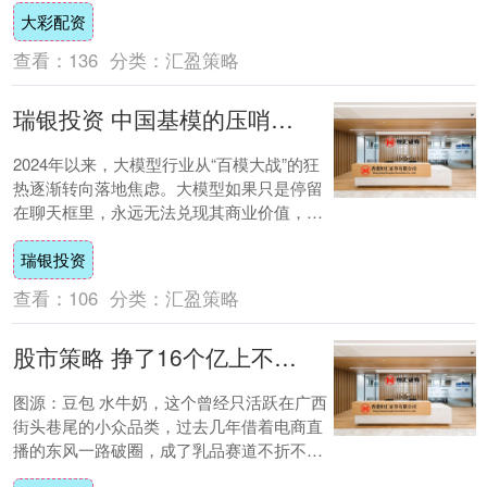
大彩配资
像....
查看：
136
分类：
汇盈策略
瑞银投资 中国基模的压哨入局者，先一步布局智能体时代
2024年以来，大模型行业从“百模大战”的狂
热逐渐转向落地焦虑。大模型如果只是停留
在聊天框里，永远无法兑现其商业价值，而
只有成为能跨应用、跨设备完成任务的伙
瑞银投资
伴，....
查看：
106
分类：
汇盈策略
股市策略 挣了16个亿上不了市，网红乳饮悬在前途崩塌边缘？
图源：豆包 水牛奶，这个曾经只活跃在广西
街头巷尾的小众品类，过去几年借着电商直
播的东风一路破圈，成了乳品赛道不折不扣
的“网红”。在流量红利最丰沛的那几年，一