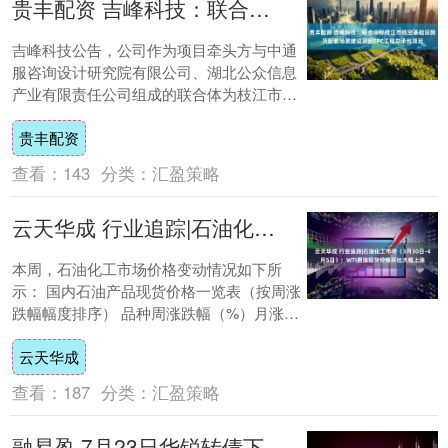
贵丰配资 吉峰科技：联合中标枝江市低空基础设施及配套场景建设项目EPC工程总承包项目
吉峰科技公告，公司作为项目牵头方与中通
服咨询设计研究院有限公司、湖北公众信息
产业有限责任公司组成的联合体为枝江市低
空基础设施及配套场景建设项目EPC工程总
贵丰配资
承包的....
查看：
143
分类：
汇盈策略
云天华成 行业追踪|石油化工市场（3月30日-4月5日）：WTI原油现货价格环比大幅上涨
本周，石油化工市场价格变动情况如下所
示： 国内石油产品现货价格一览表（按周涨
跌幅幅度排序） 品种周涨跌幅（%）月涨跌
幅（%）日期价格/数量单位WTI原油现货
云天华成
18....
查看：
187
分类：
汇盈策略
融易盈 7月23日华锐转债下跌165%，转股溢价率3924%