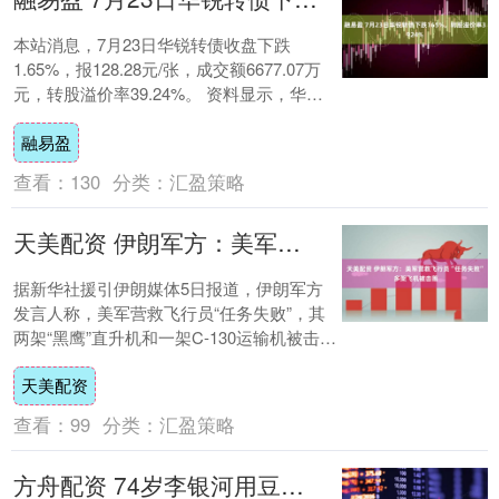
本站消息，7月23日华锐转债收盘下跌
1.65%，报128.28元/张，成交额6677.07万
元，转股溢价率39.24%。 资料显示，华锐
转债信用级别为“A+”，....
融易盈
查看：
130
分类：
汇盈策略
天美配资 伊朗军方：美军营救飞行员“任务失败” 多架飞机被击落
据新华社援引伊朗媒体5日报道，伊朗军方
发言人称，美军营救飞行员“任务失败”，其
两架“黑鹰”直升机和一架C-130运输机被击
落。 举报 相关阅读 90%的公司对A....
天美配资
查看：
99
分类：
汇盈策略
方舟配资 74岁李银河用豆包AI和年轻人对话，话题登上热搜