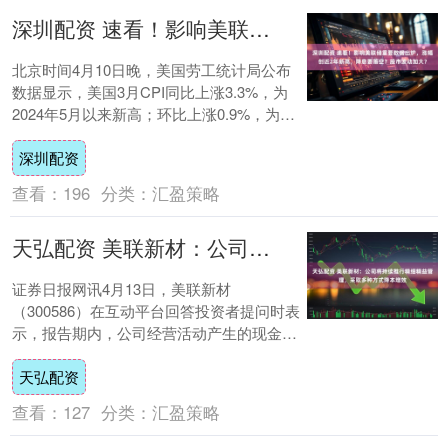
深圳配资 速看！影响美联储重要数据出炉，涨幅创近2年新高，降息要落空？股市波动加大？
北京时间4月10日晚，美国劳工统计局公布
数据显示，美国3月CPI同比上涨3.3%，为
2024年5月以来新高；环比上涨0.9%，为
2022年6月以来新高。 多位分....
深圳配资
查看：
196
分类：
汇盈策略
天弘配资 美联新材：公司将持续推行精细精益管理，采取多种方式降本增效
证券日报网讯4月13日，美联新材
（300586）在互动平台回答投资者提问时表
示，报告期内，公司经营活动产生的现金流
量净额同比下降79%，主要系上期公司美联
天弘配资
新能源....
查看：
127
分类：
汇盈策略