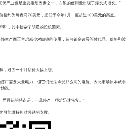
光伏产业也是重要推动因素之一，白银的使用量出现了爆发式增长。”
价格约为每盎司76美元，远低于今年1月一度超过100美元的高点。
难解释”，其中掺杂了明显的投机因素。
银饰生产商正考虑减少对白银的使用，转向铂金镀层等替代品。价格和波
受扰，过去一个月铝价大幅上涨。
冶炼厂需要大量电力，但它们无法承受那么高的电价。因此市场原本就非
”她说。
。而且铝的特点是，一旦停产，很难迅速恢复。”
价仍可能维持相对强劲的支撑。