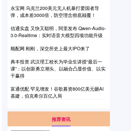
永宝网 乌克兰200美元无人机暴打爱国者导
弹，成本差3000倍，防空理念彻底颠覆！
信通实盘 又快又聪明，阿里发布 Qwen-Audio-
3.0-Realtime：实时语音大模型四项功能升级
顺配网 刚刚，深交所史上最大IPO来了
典丰投资 武汉理工校长为毕业生讲授“最后一
课”：以创新勇立潮头、以融合凸显价值、以实
干赢得
富通优配 罕见增发！谷歌募资800亿美元砸AI
基建，伯克希尔百亿入局
推荐资讯