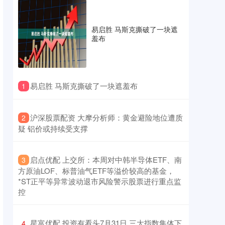
易启胜 马斯克撕破了一块遮
羞布
​易启胜 马斯克撕破了一块遮羞布
1
​沪深股票配资 大摩分析师：黄金避险地位遭质
2
疑 铝价或持续受支撑
​启点优配 上交所：本周对中韩半导体ETF、南
3
方原油LOF、标普油气ETF等溢价较高的基金，
*ST正平等异常波动退市风险警示股票进行重点监
控
​星富优配 投资有看头7月31日 三大指数集体下
4