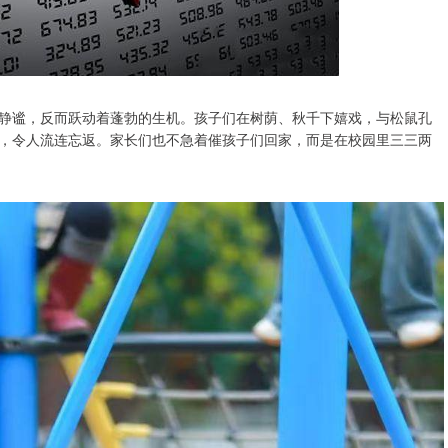
静谧，反而跃动着蓬勃的生机。孩子们在树荫、秋千下嬉戏，与松鼠孔
，令人流连忘返。家长们也不急着催孩子们回家，而是在校园里三三两