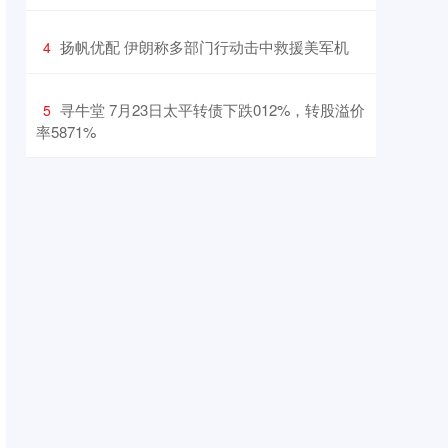
​扬帆优配 伊朗称多部门行动击中救援美军机
4
​寻牛堂 7月23日太平转债下跌012%，转股溢价
5
率5871%