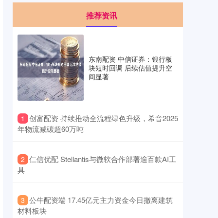
推荐资讯
东南配资 中信证券：银行板
块短时回调 后续估值提升空
间显著
​创富配资 持续推动全流程绿色升级，希音2025
1
年物流减碳超60万吨
​仁信优配 Stellantis与微软合作部署逾百款AI工
2
具
​公牛配资端 17.45亿元主力资金今日撤离建筑
3
材料板块