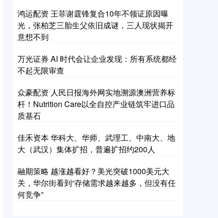
鸿运配资 王菲谢霆锋复合10年不领证原因曝
光，张柏芝三胎生父依旧成谜，三人现状揭开
意想不到
万光证券 AI 时代会让企业发现：所有系统都经
不起无限审查
众豪配资 人民日报海外网实地溯源澳洲营养标
杆！Nutrition Care以全自控产业链筑牢进口品
质基石
佳禾资本 华科大、华师、武理工、中南大、地
大（武汉）集体扩招，普遍扩招约200人
融期策略 越涨越看好？美光突破1000美元大
关，华尔街看到“存储需求越来越多，但没有任
何竞争”