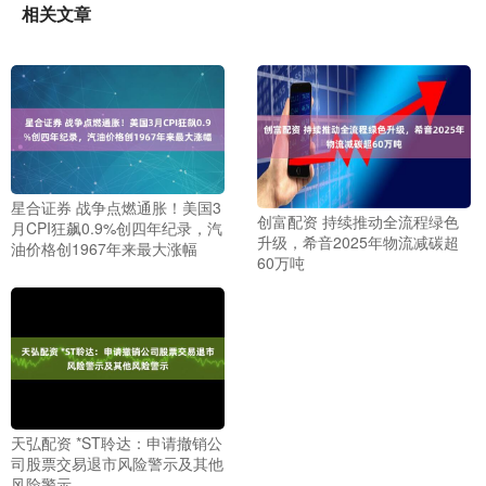
相关文章
星合证券 战争点燃通胀！美国3
创富配资 持续推动全流程绿色
月CPI狂飙0.9%创四年纪录，汽
升级，希音2025年物流减碳超
油价格创1967年来最大涨幅
60万吨
天弘配资 *ST聆达：申请撤销公
司股票交易退市风险警示及其他
风险警示