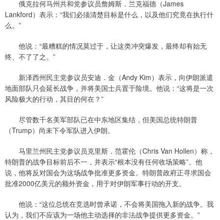
俄克拉何马州共和党参议员詹姆斯．兰克福德（James
Lankford）表示：“我们必须清楚目标是什么，以及他们究竟在执行什
么。”
他说：“最糟糕的情况莫过于，让这类冲突爆发，最终却有始无
终、不了了之。”
新泽西州民主党参议员安迪．金（Andy Kim）表示，向伊朗派遣
地面部队只会延长战争，并将美国士兵置于险境。他说：“这将是一次
风险极大的行动，其目的何在？”
尽管数千名美军部队已在中东地区集结，但美国总统特朗普
（Trump）尚未下令军队进入伊朗。
马里兰州民主党参议员克里斯．范霍伦（Chris Van Hollen）称，
特朗普的战争目标前后不一，并表示“根本没有任何收场策略”。他
说，他将反对国会为这场战争批准更多资金。特朗普政府正寻求国会
批准2000亿美元的额外资金，用于对伊朗军事行动的开支。
他说：“这位总统在竞选时曾承诺，不会将美国拖入新的战争。我
认为，我们不应该为一场他主动选择的非法战争提供更多资金。”