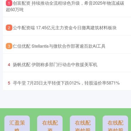
​创富配资 持续推动全流程绿色升级，希音2025年物流减碳
1
超60万吨
​公牛配资端 17.45亿元主力资金今日撤离建筑材料板块
2
​仁信优配 Stellantis与微软合作部署逾百款AI工具
3
​扬帆优配 伊朗称多部门行动击中救援美军机
4
​寻牛堂 7月23日太平转债下跌012%，转股溢价率5871%
5
汇盈策
在线配
在线配
在线配
略
资
资炒股
资炒股