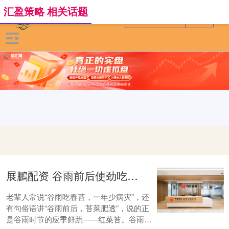
汇盈策略 相关话题
展鵬配资 谷雨前后使劲吃，1清肝，2润肠，3增免疫，这菜正当季别错过
老辈人常说“谷雨吃春苔，一年少病灾”，还
有句俗语讲“谷雨前后，苔菜肥透”，说的正
是谷雨时节的应季鲜蔬——红菜苔。谷雨作