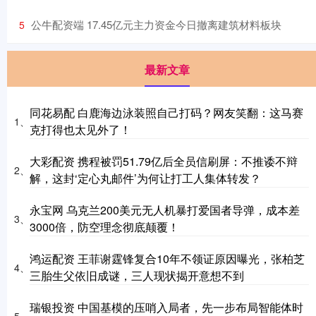
​公牛配资端 17.45亿元主力资金今日撤离建筑材料板块
5
最新文章
同花易配 白鹿海边泳装照自己打码？网友笑翻：这马赛
1、
克打得也太见外了！
大彩配资 携程被罚51.79亿后全员信刷屏：不推诿不辩
2、
解，这封‘定心丸邮件’为何让打工人集体转发？
永宝网 乌克兰200美元无人机暴打爱国者导弹，成本差
3、
3000倍，防空理念彻底颠覆！
鸿运配资 王菲谢霆锋复合10年不领证原因曝光，张柏芝
4、
三胎生父依旧成谜，三人现状揭开意想不到
瑞银投资 中国基模的压哨入局者，先一步布局智能体时