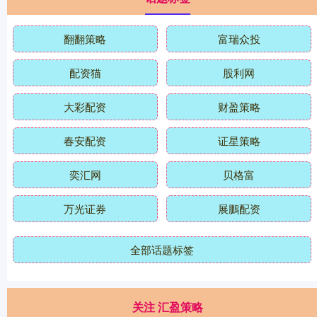
翻翻策略
富瑞众投
配资猫
股利网
大彩配资
财盈策略
春安配资
证星策略
奕汇网
贝格富
万光证券
展鵬配资
全部话题标签
关注 汇盈策略