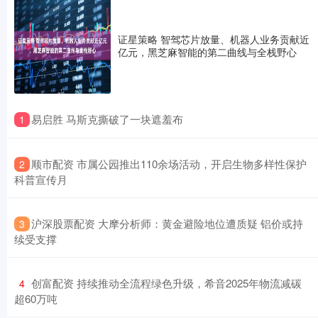
证星策略 智驾芯片放量、机器人业务贡献近
亿元，黑芝麻智能的第二曲线与全栈野心
​易启胜 马斯克撕破了一块遮羞布
1
​顺市配资 市属公园推出110余场活动，开启生物多样性保护
2
科普宣传月
​沪深股票配资 大摩分析师：黄金避险地位遭质疑 铝价或持
3
续受支撑
​创富配资 持续推动全流程绿色升级，希音2025年物流减碳
4
超60万吨