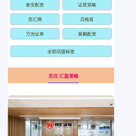
春安配资
证星策略
奕汇网
贝格富
万光证券
展鵬配资
全部话题标签
关注 汇盈策略