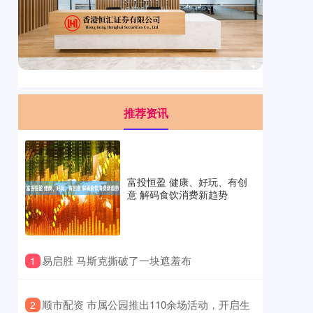
推荐资讯
富投恒盈 健康、好玩、有创
意 解码食饮消费新趋势
​易启胜 马斯克撕破了一块遮羞布
1
​顺市配资 市属公园推出110余场活动，开启生
2