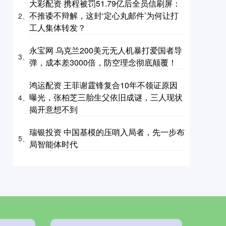
大彩配资 携程被罚51.79亿后全员信刷屏：
不推诿不辩解，这封‘定心丸邮件’为何让打
2、
工人集体转发？
永宝网 乌克兰200美元无人机暴打爱国者导
3、
弹，成本差3000倍，防空理念彻底颠覆！
鸿运配资 王菲谢霆锋复合10年不领证原因
曝光，张柏芝三胎生父依旧成谜，三人现状
4、
揭开意想不到
瑞银投资 中国基模的压哨入局者，先一步布
5、
局智能体时代