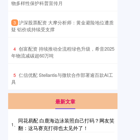
物多样性保护科普宣传月
​沪深股票配资 大摩分析师：黄金避险地位遭质
3
疑 铝价或持续受支撑
​创富配资 持续推动全流程绿色升级，希音2025
4
年物流减碳超60万吨
​仁信优配 Stellantis与微软合作部署逾百款AI工
5
具
最新文章
同花易配 白鹿海边泳装照自己打码？网友笑
1、
翻：这马赛克打得也太见外了！