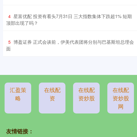
​星富优配 投资有看头7月31日 三大指数集体下跌超1% 短期
4
顶部出现了吗？
​博盈证券 正式会谈前，伊美代表团将分别与巴基斯坦总理会
5
面
汇盈策
在线配
在线配
在线配
略
资
资炒股
资炒股
网
友情链接：