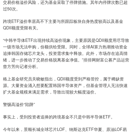
交易价格溢价风险，还为基金采取了停牌措施。其年内停牌次数已超
过50次。
跨境ETF溢价率居高不下主要与所跟踪板块自身热度较高以及基金
QDII额度受限有关。
“中韩半导体ETF出现持续高溢价现象，主要原因是QDII额度用尽导致
一级市场无法申购，份额供给受限。同时，全球AI算力热潮推动资金
追捧韩国存储芯片龙头，投资需求集中释放。此外，市场存在追高情
绪，进一步推动了交易价格脱离基金净值。”排排网财富公募产品运营
曾方芳向记者分析。
格上基金研究员关晓敏指出，QDII额度受到严格管控，属于稀缺资
源。大量资金涌入想要配置韩国半导体资产，但基金管理人无法快速
扩大基金规模来满足需求，导致出现较大幅度溢价。
警惕高溢价“陷阱”
事实上，受到投资者追捧的跨境基金不只是中韩半导体ETF。
今年以来，景顺长城全球芯片LOF、纳斯达克ETF华夏、原油LOF易