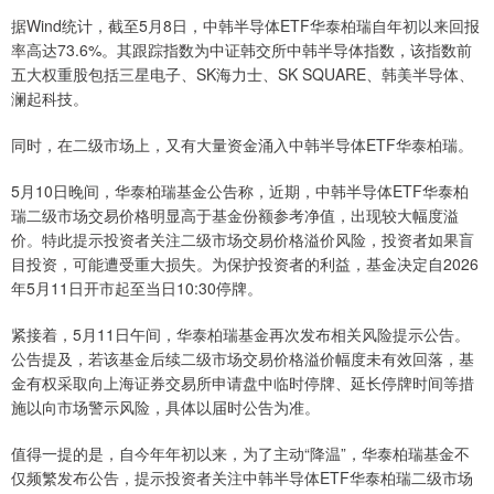
据Wind统计，截至5月8日，中韩半导体ETF华泰柏瑞自年初以来回报
率高达73.6%。其跟踪指数为中证韩交所中韩半导体指数，该指数前
五大权重股包括三星电子、SK海力士、SK SQUARE、韩美半导体、
澜起科技。
同时，在二级市场上，又有大量资金涌入中韩半导体ETF华泰柏瑞。
5月10日晚间，华泰柏瑞基金公告称，近期，中韩半导体ETF华泰柏
瑞二级市场交易价格明显高于基金份额参考净值，出现较大幅度溢
价。特此提示投资者关注二级市场交易价格溢价风险，投资者如果盲
目投资，可能遭受重大损失。为保护投资者的利益，基金决定自2026
年5月11日开市起至当日10:30停牌。
紧接着，5月11日午间，华泰柏瑞基金再次发布相关风险提示公告。
公告提及，若该基金后续二级市场交易价格溢价幅度未有效回落，基
金有权采取向上海证券交易所申请盘中临时停牌、延长停牌时间等措
施以向市场警示风险，具体以届时公告为准。
值得一提的是，自今年年初以来，为了主动“降温”，华泰柏瑞基金不
仅频繁发布公告，提示投资者关注中韩半导体ETF华泰柏瑞二级市场