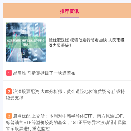
推荐资讯
优优配送版 熊猫债发行节奏加快 人民币吸
引力显著提升
​易启胜 马斯克撕破了一块遮羞布
1
​沪深股票配资 大摩分析师：黄金避险地位遭质疑 铝价或持
2
续受支撑
​启点优配 上交所：本周对中韩半导体ETF、南方原油LOF、
3
标普油气ETF等溢价较高的基金，*ST正平等异常波动退市风险
警示股票进行重点监控