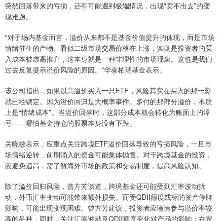
突然回落带来的亏损，还有可能遇到极端情况，出现“卖不出去”的变
现难题。
“对于场内基金而言，溢价从来都不是基金价值提升的体现，而是市场
情绪催生的产物。看似二级市场交易价格在上涨，实则是投资者的买
入成本被虚高推升，这本身就是一种非理性的市场现象。这也是我们
过去反复提示溢价风险的原因。”华泰柏瑞基金表示。
该公司指出，如果以高溢价买入一只ETF，风险其实在买入的那一刻
就已经锁定。因为溢价回归是大概率事件。多付的那部分溢价，本质
上是“情绪成本”。当溢价回落时，这部分成本就会转化为账面上的浮
亏——哪怕基金持仓的股票本身没有下跌。
关晓敏表示，应重点关注跨境ETF溢价回落导致的亏损风险，一旦市
场情绪逆转，前期涌入的资金可能集体抛售。对于跨境基金的投资，
应避免追高，需了解海外市场的政策和交易制度，提高风险认知。
除了溢价回归风险，曾方芳谈道，跨境基金还可能受到汇率波动扰
动，外币汇率变动可能带来额外损失。而受QDII额度或标的资产停牌
影响，可能出现变现困难。曾方芳建议，投资者应谨慎参与溢价率较
高的品种，同时，关注汇率波动及QDII额度变化对产品的影响；在资