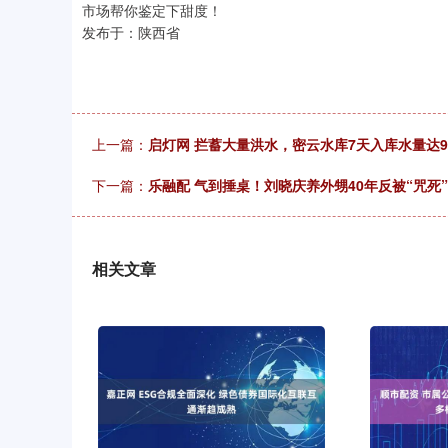
市场帮你鉴定下甜度！
发布于：陕西省
上一篇：
启灯网 拦蓄大量洪水，密云水库7天入库水量达9
下一篇：
乐融配 气到捶桌！刘晓庆养外甥40年反被“咒死
相关文章