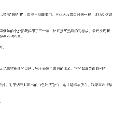
己带着"防护服"，揣兜里就能出门。三伏天没胃口时来一根，比喝冷饮舒
里催熟的小妙招我妈用了三十年，比直接买熟透的耐存放。最近发现新
键是不伤脾胃。
米。
无花果蜜糖般的口感，完全颠覆了果脯的印象。它的黏液蛋白特别养
的最好。对半切开时流出的白色汁液别怕，这才是精华所在。我家喜欢拌酸
。