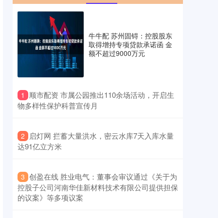
牛牛配 苏州固锝：控股股东
取得增持专项贷款承诺函 金
额不超过9000万元
​顺市配资 市属公园推出110余场活动，开启生
1
物多样性保护科普宣传月
​启灯网 拦蓄大量洪水，密云水库7天入库水量
2
达91亿立方米
​创盈在线 胜业电气：董事会审议通过《关于为
3
控股子公司河南华佳新材料技术有限公司提供担保
的议案》等多项议案