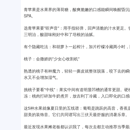
青苹果是水果界的薄荷糖，酸爽脆嫩的口感能瞬间唤醒昏沉
SPA。
选青苹果要"听声音"：用手指轻弹，回声清脆的汁水更足
三明治，酸甜味刚好中和了培根的油腻。
有个隐藏吃法：和胡萝卜一起榨汁，加片柠檬冷藏两小时，
桃子：会撒娇的"少女心收割机"
熟透的桃子有种魔力，轻轻一撕皮就整张脱落，咬下去的瞬
水又不会增加湿气。
挑桃子要看"中线"：果实中间有道明显凹槽的通常更甜。
冻：桃肉打碎加牛奶煮开，放吉利丁冷藏，入口即化的口感
这5种水果就像夏日里的五线谱：葡萄是跳跃的高音，香蕉
甜美的装饰音。它们共同谱写出三伏天最舒服的消暑乐章。
最近发现水果摊老板都认识我了，每次去都主动推荐当季最