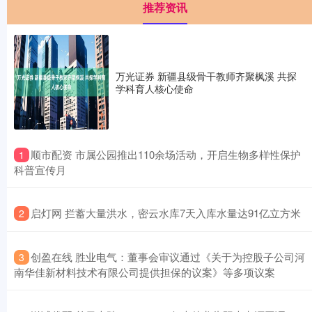
推荐资讯
万光证券 新疆县级骨干教师齐聚枫溪 共探
学科育人核心使命
​顺市配资 市属公园推出110余场活动，开启生物多样性保护
1
科普宣传月
​启灯网 拦蓄大量洪水，密云水库7天入库水量达91亿立方米
2
​创盈在线 胜业电气：董事会审议通过《关于为控股子公司河
3
南华佳新材料技术有限公司提供担保的议案》等多项议案