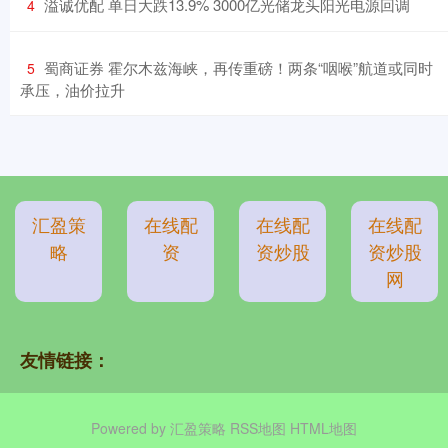
​溢诚优配 单日大跌13.9% 3000亿光储龙头阳光电源回调
4
​蜀商证券 霍尔木兹海峡，再传重磅！两条“咽喉”航道或同时
5
承压，油价拉升
汇盈策
在线配
在线配
在线配
略
资
资炒股
资炒股
网
友情链接：
Powered by
汇盈策略
RSS地图
HTML地图